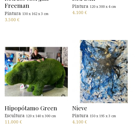
Freeman
Pintura
120 x 300 x 4 cm
4.100
€
Pintura
130 x 162 x 3 cm
3.500
€
Hipopótamo Green
Nieve
Escultura
Pintura
120 x 140 x 300 cm
150 x 195 x 3 cm
11.000
€
4.100
€