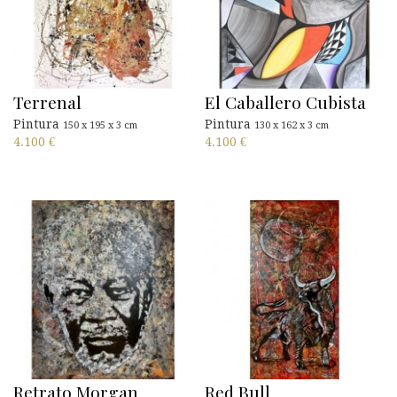
Terrenal
El Caballero Cubista
Pintura
Pintura
150 x 195 x 3 cm
130 x 162 x 3 cm
4.100
€
4.100
€
Retrato Morgan
Red Bull