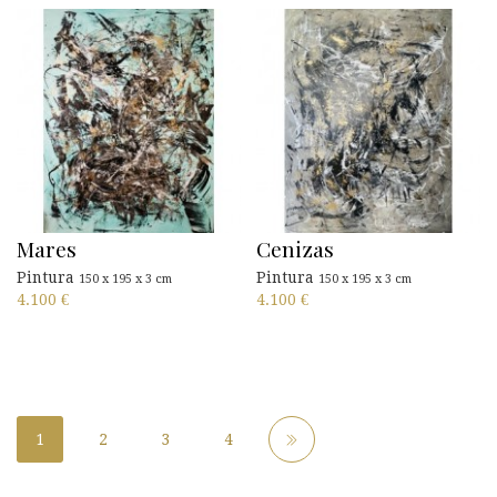
Mares
Cenizas
Pintura
Pintura
150 x 195 x 3 cm
150 x 195 x 3 cm
4.100
€
4.100
€
1
2
3
4