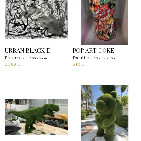
URBAN BLACK II
POP ART COKE
Pintura
Escultura
81 x 100 x 3 cm
15 x 42 x 15 cm
1.500
€
510
€