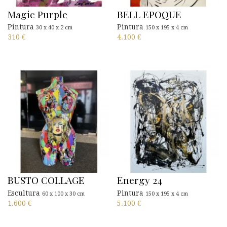
Magic Purple
BELL EPOQUE
Pintura
Pintura
30 x 40 x 2 cm
150 x 195 x 4 cm
310
€
4.100
€
BUSTO COLLAGE
Energy 24
Escultura
Pintura
60 x 100 x 30 cm
150 x 195 x 4 cm
1.600
€
5.100
€