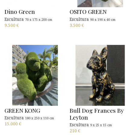
Dino Green
OSITO GREEN
Escultura
Escultura
70 x 175 x 200 cm
90 x 190 x 40 cm
9.500
€
3.500
€
GREEN KONG
Bull Dog Frances By
Leyton
Escultura
180 x 250 x 110 cm
15.000
€
Escultura
9 x 25 x 15 cm
210
€