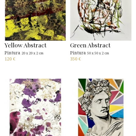
Yellow Abstract
Green Abstract
Pintura
Pintura
20 x 20 x 2 cm
50 x 50 x 2 cm
120
€
350
€