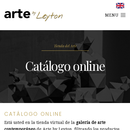
MENU
Tienda del Arte
Catálogo online
CATÁLOGO ONLINE
Está usted en la tienda virtual de la
galería de arte
contemporáneo
de Arte by Leyton, filtrando los productos