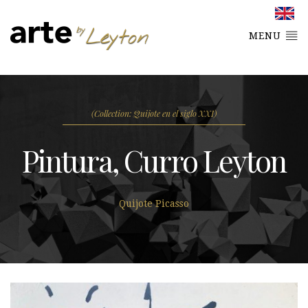
MENU
(Collection: Quijote en el siglo XXI)
Pintura, Curro Leyton
Quijote Picasso